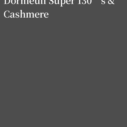
Dormeuil Super 130’s &
Cashmere