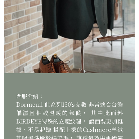
西服介紹：
Dormeuil 此系列130's支數 非常適合台灣
偏濕且相較溫暖的氣候， 其中此面料
BIRDEYE特殊的立體紋理， 讓西裝更加挺
拔、不易起皺 搭配上乘的Cashmere羊絨
其吸濕性優於綿羊毛， 讓透氣效果更臻完